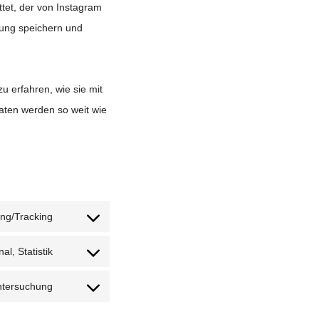
ttet, der von Instagram
bung speichern und
u erfahren, wie sie mit
aten werden so weit wie
ing/Tracking
Consent
to
al, Statistik
Consent
service
to
ntersuchung
google-
Consent
service
fonts
to