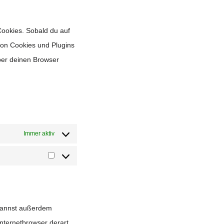
vimeo
service
sonstiges
Cookies. Sobald du auf
 von Cookies und Plugins
ber deinen Browser
Immer aktiv
Statistiken
 kannst außerdem
 Internetbrowser derart