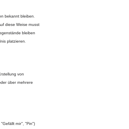
ben bekannt bleiben.
Auf diese Weise musst
Gegenstände bleiben
is platzieren.
rstellung von
oder über mehrere
efällt mir", "Pin")