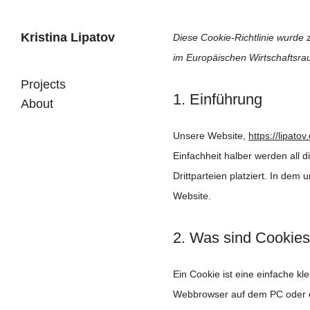
Kristina Lipatov
Diese Cookie-Richtlinie wurde 
im Europäischen Wirtschaftsra
Skip
Projects
to
1. Einführung
About
content
Unsere Website,
https://lipatov
Einfachheit halber werden all
Drittparteien platziert. In de
Website.
2. Was sind Cookie
Ein Cookie ist eine einfache k
Webbrowser auf dem PC oder e